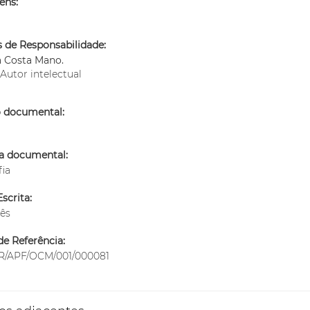
ens:
 de Responsabilidade:
a Costa Mano.
Autor intelectual
o documental:
ia documental:
fia
scrita:
ês
e Referência:
/APF/OCM/001/000081