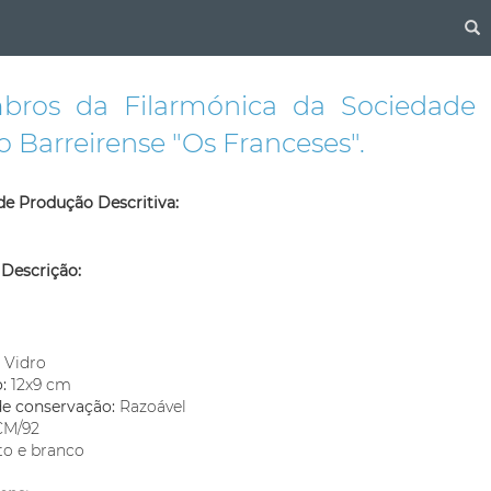
S
ros da Filarmónica da Sociedade 
o Barreirense "Os Franceses".
de Produção Descritiva:
 Descrição:
m
:
Vidro
o:
12x9 cm
de conservação:
Razoável
M/92
to e branco