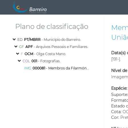
Plano de classificação
Memb
Uniã
ED
PT/MBRR
- Município do Barreiro.
GF
APF
- Arquivos Pessoais e Familiares.
Data(s) 
F
OCM
- Olga Costa Mano.
[191-].
COL
001
- Fotografias.
IMG
000081
- Membros da Filarmónica da Sociedade Democrática União Barreirense "Os Franceses".
Nível de
Image
Espécie:
Suporte
Format
Estado 
Cota:
OC
Cor:
Pre