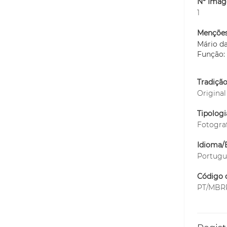
Nº Imag
1
Menções
Mário d
Função:
Tradiçã
Original
Tipolog
Fotogra
Idioma/E
Portugu
Código d
PT/MBRR