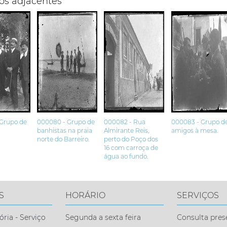
os adjacentes
 Grupo de
000080 - Grupo de
000082 - Rua
000083 - Grupo d
banhistas na praia
Almirante Reis,
amigos à mesa.
norte do Barreiro.
perto do Poço dos
16 com carroça de
água ao fundo.
S
HORÁRIO
SERVIÇOS
ia - Serviço
Segunda a sexta feira
Consulta pres