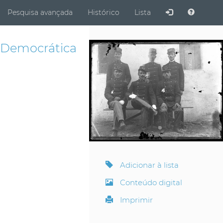
ubmit
Pesquisa avançada
Histórico
Lista
Democrática
Adicionar à lista
Conteúdo digital
Imprimir