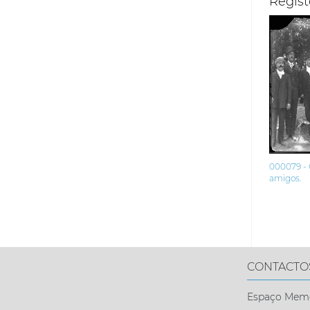
Regist
000079 -
amigos.
CONTACTO
Espaço Memór