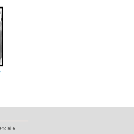
e
encial e